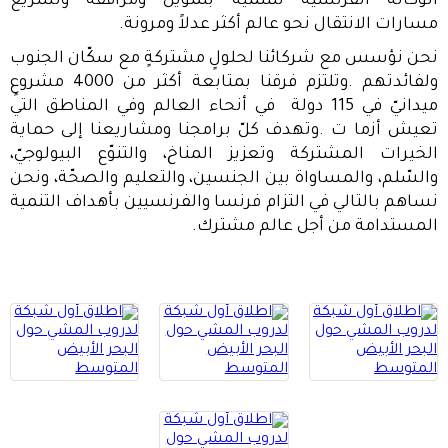
الوكالة الفرنسيّة للتنمية بتمويل ومرافقة وتسريع
مسارات الانتقال نحو عالم أكثر عدلاً ومرونة
.
نحن نؤسس مع شركائنا لحلولٍ مشتركةٍ مع سكّان الجنوب
ولفائدتهم .وتلتزم فرقنا بمتابعة أكثر من 4000 مشروعٍ
ميدانيّ في 115 دولة في أنحاء العالم وفي المناطق التي
تعيش أزما ت .وتهدف كلّ برامجنا ومشاريعنا إلى حماية
الخيرات المشتركة وتعزيز المناخ، والتنوّع البيولوجيّ،
والسّلم، والمساواة بين الجنسين، والتعليم والصحّة، ونحن
نساهم بالتالي في التزام فرنسا والفرنسيين بأهداف التنمية
المستدامة من أجل عالم مشترك
.