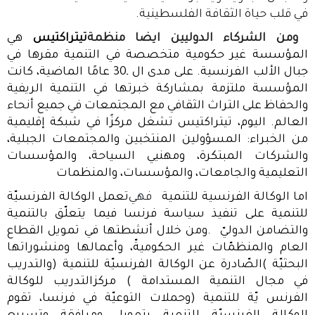
في قلب حياة الثقافة الفلسطينية
.
ومن الشركاء الدوليين ايضا منظمة
تيتراكتيس
هي
المؤسسة غير حكومية متخصصة في التنمية مقرها في
جبال الألب الفرنسية. على مدى ال ـ30 عامًا الماضية، كانت
المؤسسة ملتزمة بمشاركة خبرتها في التنمية الريفية
والحفاظ على التراث الثقافي مع المجتمعات في جميع أنحاء
العالم. اليوم، تيتراكتيس تشغل مركزًا في شبكة إقليمية
من الخبراء: المسؤولين المنتخبين والمجتمعات الجبلية،
والشركات المبتكرة، ومهنيي السياحة، والمؤسسات
التعليمية والجامعات، والمؤسسات، والمنظمات
اما الوكالة الفرنسية للتنمية
فهي
تعمل الوكالة الفرنسيّة
للتنمية على تنفيذ سياسة فرنسا فيما يتعلّق بالتنمية
والتضامن الدوليّ .ومن خلال أنشطتها في تمويل القطاع
العام والمنظمّات غير الحكوميةّ، وأعمالها ومنشوراتها
البحثيّة )الصّادرة عن الوكالة الفرنسيّة للتنمية (والتدريب
في مجال التنمية المستدامة ) مركزالتدريب للوكالة
الفرنس يّة للتنمية (وحملات التوعيّة في فرنسا، تقوم