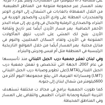
على مسافة 675 كيلومترًا من المسارات، ويمر عبر 75 قرية.
يمتد المسار عبر مجموعة متنوعة من المناظر الطبيعية:
من التلال المغطاة بالغابات في الشمال، إلى الوادي الوعر
والمنحدرات المطلة على وادي الأردن، والصخور الوردية في
البتراء ،والصحاري الرملية والجبال في وادي رم، إلى مياه البحر
الأحمر الصافية. يمر مسار الأردن أيضًا عبر تاريخ وثقافة
الأردن. يتيح لك المشي على الدرب تذوق المأكولات
المتنوعة في الأردن، ولقاء السكان المحليين، والنوم في
منازل محلية. يمر المسار أيضًا من خلال المواقع التاريخية
الرئيسية في المنطقة مثل أم قيس وجرش والبتراء
.
وفي لبنان تعتبر جمعية درب الجبل اللبناني
منذ تأسيسها
في عام 2007، الجهة التي تتخصص و تعمل جمعية درب
الجبل اللبناني
(LMTA)
على تطوير وصيانة درب الجبل اللبناني
(LMT)
ومساراته الفرعية، التي يبلغ مجموعها اليوم أكثر من
600كيلومتر من شمال لبنان إلى جنوبه
.
كما طورت الجمعية برامج في مجالا ت مختلفة تستهدف
التربية البيئية وحماية التراث الطبيعي والثقافي على المسار
وفي المناطق المحيطة
.