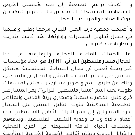
و تهدف برامج الجمعية إلى دعم وتحسين الفرص
الاقتصادية للمجتمعات الريفية من خلال تطوير شبكة من
بيوت الضيافة والمرشدين المحليين
.
و أصبحت جمعية درب الجبل اللبناني مرجعا وطنيا وإقليميا
في مجال تطوير المسارات وإدارتها، وقد قامت بتدريب
ومعاونة عدد كبير من
اما الجهات الفاعلة المحلية والإقليمية في هذا
المجال
مسار فلسطين التراثي
PHT)):
هو اتحاد مؤسسات
غير ربحية تعمل في مجال السياحة المجتمعية وبشكل
اساسي على تطوير السياحة المشي والتجول في فلسطين،
وذلك عن طريق رسم وتطوير مسار/ درب مشي لمسافات
طويلة تحت اسم “مسار فلسطين التراثي”. يمر المسار عبر
قرى جنين الخضراء شمالاً وصحاري برية القدس والمناظر
الطبيعية المدهشة جنوب الخليل. المشي على المسار
يقود المتجولين إلى ممر التراث الثقافي الفلسطيني نحو
أعماق ذاكرة وتراث وهوية الشعب الفلسطيني ويدعوهم
لإكتشاف الحياة الدافئة البسيطة في القرى المحلية
والقبائل البدوية ويختبر تقاليد الضيافة القديمة المتأصلة