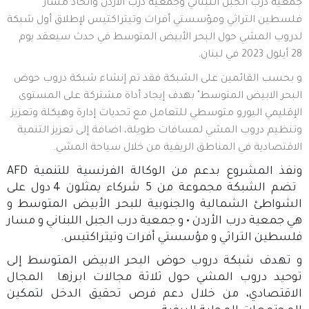
جمعية درب الجبل اللبناني وجمعية درب الأردن واتحاد مسار
فلسطين التراثي ومؤسستي أفرات وتيتراكتيس لإطلاق أول شبكة
لدروب المشي حول البحر الأبيض المتوسط في حدث سيعقد يوم
28 أيلول 2023 في لبنان
.
و بحسب القائمين على الشبكة فقد تم إنشاء شبكة دروب حوض
البحر الابيض المتوسط" بهدف إيجاد أداة مشتركة على المستوى
الإقليمي اليورو متوسطي للتعامل مع تحديات إدارة وهيكلة وتعزيز
وتنظيم دروب المشي لمسافات طويلة، اضافة إلى تعزيز التنمية
الاقتصادية في المناطق الريفية من خلال سياحة المشي
.
ونفذ المشروع بدعم من الوكالة الفرنسية للتنمية
AFD
تضم الشبكة مجموعة من 5 شركاء يمثلون 4 دول على
الشواطئ الشمالية والجنوبية للبحر الأبيض المتوسط و
هي جمعية درب الأردن • و جمعية درب الجبل اللبناني و مسار
فلسطين التراثي و مؤسستي أفرات وتيتراكتيس
.
و تهدف شبكة دروب حوض البحر الابيض المتوسط إلى
توحيد دروب المشي حول ثلاثة مجالات ابرزها المجال
الاقتصادي، من خلال دعم فرص تحقيق الدخل لتمكين